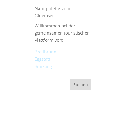
Naturpalette vom
Chiemsee
Willkommen bei der
gemeinsamen touristischen
Plattform von:
Breitbrunn
Eggstätt
Rimsting